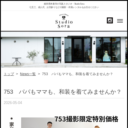
岐阜県本巣市の写真スタジオ・Studio Sora
七五三、成人式、お宮参りなどの撮影・衣装レンタルもお任せください
トップ
>
News一覧
>
753 パパもママも、和装を着てみませんか？
753 パパもママも、和装を着てみませんか？
2026-05-04