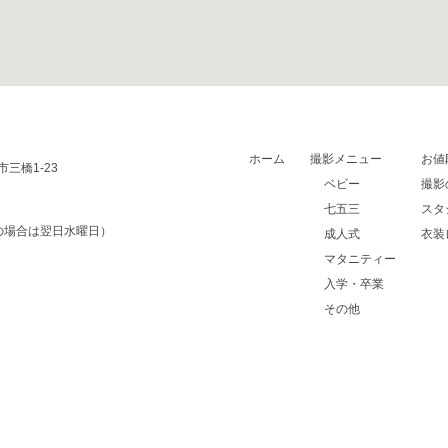
ホーム
撮影メニュー
お値
市三橋1-23
ベビー
撮影
七五三
スタ
の場合は翌日水曜日）
成人式
衣装
マタニティー
入学・卒業
その他