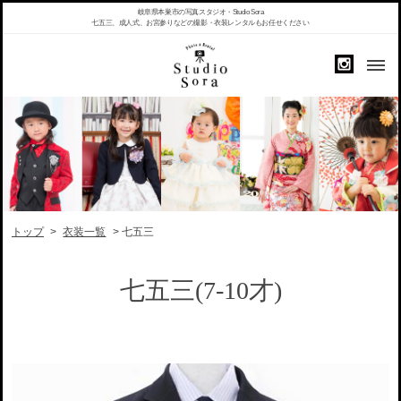
岐阜県本巣市の写真スタジオ・Studio Sora
七五三、成人式、お宮参りなどの撮影・衣装レンタルもお任せください
トップ
>
衣装一覧
> 七五三
七五三(7-10才)