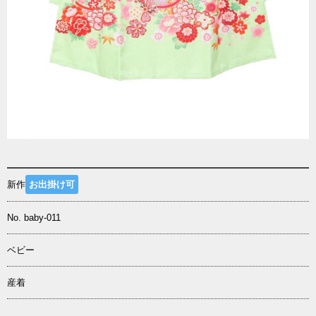
新作
お出掛け可
No. baby-011
ベビー
産着